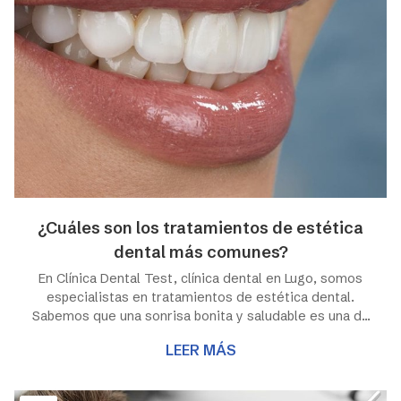
¿Cuáles son los tratamientos de estética
dental más comunes?
En Clínica Dental Test, clínica dental en Lugo, somos
especialistas en tratamientos de estética dental.
Sabemos que una sonrisa bonita y saludable es una de
las principales cartas de presentación de una persona.
LEER MÁS
Por eso, ofrecemos una amplia gama de tratamientos
para mejorar el aspecto de tu boca. Entre los más
demandados se encuentran los blanqueamientos