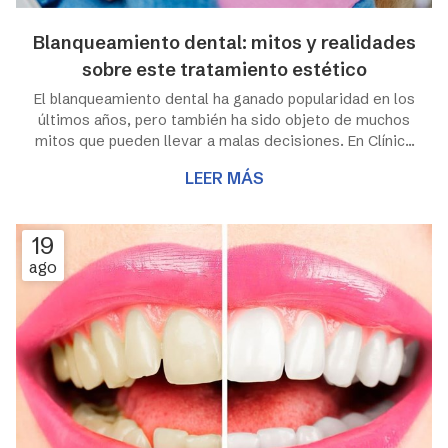
Blanqueamiento dental: mitos y realidades
sobre este tratamiento estético
El blanqueamiento dental ha ganado popularidad en los
últimos años, pero también ha sido objeto de muchos
mitos que pueden llevar a malas decisiones. En Clínica
Dental Test, tu clínica dental de Lugo, podemos
LEER MÁS
ayudarte a la realización de este tratamiento pero,
como profesionales de la salud, entendemos que es
mucho más importante ayudarte a entender algunas
19
cuestiones y contribuir a desmentir algunas creencias
ago
erróneas. Ambas cosas te servirán para sentirte más
seguro si tomas la decisión de mej...