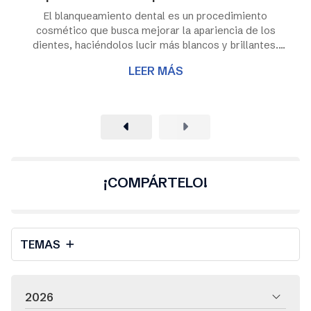
El blanqueamiento dental es un procedimiento
cosmético que busca mejorar la apariencia de los
dientes, haciéndolos lucir más blancos y brillantes.
Estamos hablando de un tratamiento que se ha vuelto
LEER MÁS
cada vez más popular, ya que una sonrisa atractiva es
una ambición de muchas personas a nivel estético. ¿Ya
conoces los beneficios de un blanqueamiento dental?
En este artículo, desde Clínica Dental Test exploramos
los beneficios de este procedimiento y el proceso que
implica. Beneficios del blanqu...
¡COMPÁRTELO!
TEMAS
2026