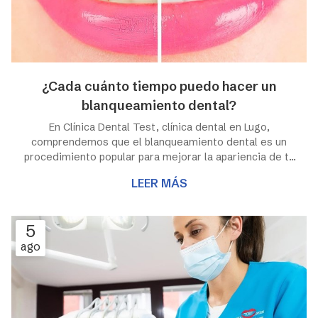
¿Cada cuánto tiempo puedo hacer un
blanqueamiento dental?
En Clínica Dental Test, clínica dental en Lugo,
comprendemos que el blanqueamiento dental es un
procedimiento popular para mejorar la apariencia de tu
sonrisa. Sin embargo, es importante tener en cuenta
LEER MÁS
que el blanqueamiento dental no es un tratamiento
permanente y los resultados pueden desvanecerse o
hacerse notar en menor medida con el paso del
5
tiempo, debido a factores como la alimentación, el
ago
tabaco y el envejecimiento natural de los dientes. Por
ello, ¿cada cuánto tiempo se puede someter ...