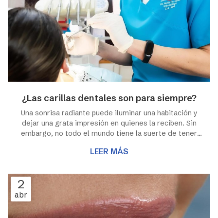
¿Las carillas dentales son para siempre?
Una sonrisa radiante puede iluminar una habitación y
dejar una grata impresión en quienes la reciben. Sin
embargo, no todo el mundo tiene la suerte de tener
unos dientes perfectamente alineados y blancos. Es
LEER MÁS
aquí donde entran en juego nuestras soluciones en
carillas dentales en Lugo, una alternativa de la estética
dental popular que puede transformar
2
instantáneamente la apariencia de tus dientes y
abr
rejuvenecer tu sonrisa. A continuación, desde la Clínica
Dental Test te contamos todo lo que nece...