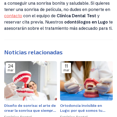
a conseguir una sonrisa bonita y saludable. Si quieres
tener una sonrisa de película, no dudes en ponerte en
contacto
con el equipo de
Clínica Dental Test
y
reservar cita previa. Nuestros
odontólogos en Lugo
te
asesorarán sobre el tratamiento más adecuado para ti.
Noticias relacionadas
24
11
mar
mar
Diseño de sonrisa: el arte de
Ortodoncia invisible en
crear la sonrisa que siempre
Lugo: por qué somos tu
has querido
mejor opción