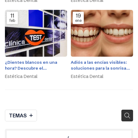
Estética Dental
Estética Dental
11
19
feb
ene
¿Dientes blancos en una
Adiós a las encías visibles:
hora? Descubre el
soluciones para la sonrisa
blanqueamiento en clínica
gingival
Estética Dental
Estética Dental
TEMAS