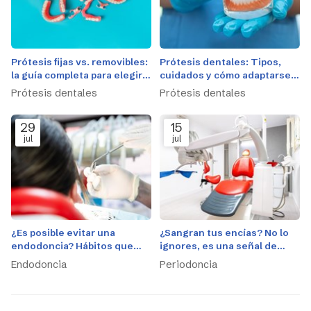
Prótesis fijas vs. removibles:
Prótesis dentales: Tipos,
la guía completa para elegir
cuidados y cómo adaptarse a
la mejor opción
ellas
Prótesis dentales
Prótesis dentales
29
15
jul
jul
¿Es posible evitar una
¿Sangran tus encías? No lo
endodoncia? Hábitos que
ignores, es una señal de
protegen tu pulpa
alerta
Endodoncia
Periodoncia